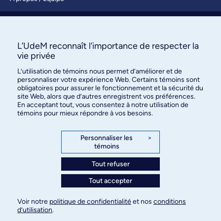
Nous joindre
S’abonner
L’UdeM reconnaît l’importance de respecter la
vie privée
L’utilisation de témoins nous permet d’améliorer et de
personnaliser votre expérience Web. Certains témoins sont
obligatoires pour assurer le fonctionnement et la sécurité du
site Web, alors que d’autres enregistrent vos préférences.
En acceptant tout, vous consentez à notre utilisation de
témoins pour mieux répondre à vos besoins.
Bureau des communications et
des relations publiques
Personnaliser les
>
témoins
3744, rue Jean-Brillant, bureau 490
Montréal (Québec) H3T 1P1
Tout refuser
Tout accepter
Confidentialité
Conditions d’utilisation
Voir notre
politique de confidentialité
et nos
conditions
Paramètres des témoins
d’utilisation
.
© Université de Montréal, 2026. Tous droits