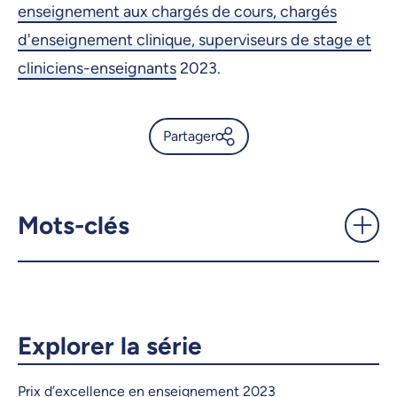
enseignement aux chargés de cours, chargés
d'enseignement clinique, superviseurs de stage et
cliniciens-enseignants
2023.
Partager
Mélanie Poitras: soutenir la
réussite étudiante, un cours à
la fois - UdeMnouvelles
Mots-clés
X.com
Facebook
Courriel
LinkedIn
Explorer la série
Copier le lien
Prix d’excellence en enseignement 2023