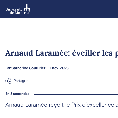
Aller
au
contenu
Aller
au
menu
Arnaud Laramée: éveiller les 
Par
Catherine Couturier
1 nov. 2023
En 5 secondes
Arnaud Laramée reçoit le Prix d’excellence a