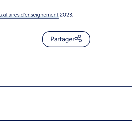
auxiliaires d’enseignement
2023.
Partager
Arnaud Laramée: éveiller les
passions - UdeMnouvelles
X.com
Facebook
Courriel
LinkedIn
Copier le lien