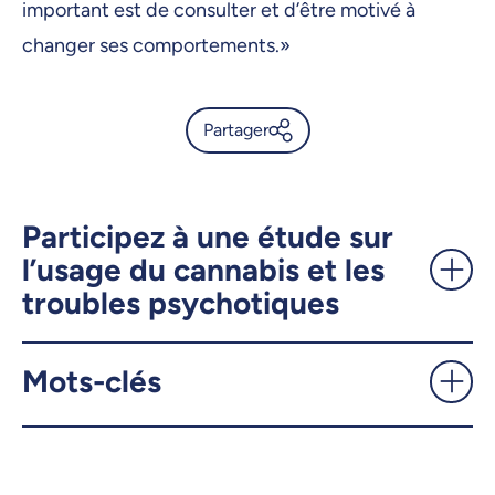
important est de consulter et d’être motivé à
changer ses comportements.»
Partager
Psychothérapies pour traiter
les abus de substances:
d’abord une affaire de
Participez à une étude sur
motivation - UdeMnouvelles
l’usage du cannabis et les
troubles psychotiques
X.com
Facebook
Mots-clés
Courriel
LinkedIn
Copier le lien