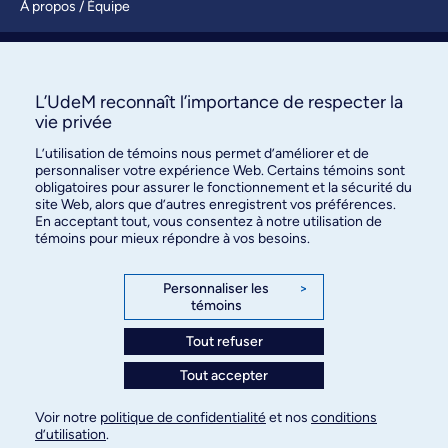
À propos / Équipe
Nous joindre
S’abonner
L’UdeM reconnaît l’importance de respecter la
vie privée
L’utilisation de témoins nous permet d’améliorer et de
personnaliser votre expérience Web. Certains témoins sont
obligatoires pour assurer le fonctionnement et la sécurité du
site Web, alors que d’autres enregistrent vos préférences.
En acceptant tout, vous consentez à notre utilisation de
témoins pour mieux répondre à vos besoins.
Bureau des communications et
des relations publiques
Personnaliser les
>
témoins
3744, rue Jean-Brillant, bureau 490
Montréal (Québec) H3T 1P1
Tout refuser
Tout accepter
Confidentialité
Conditions d’utilisation
Voir notre
politique de confidentialité
et nos
conditions
Paramètres des témoins
d’utilisation
.
© Université de Montréal, 2026. Tous droits