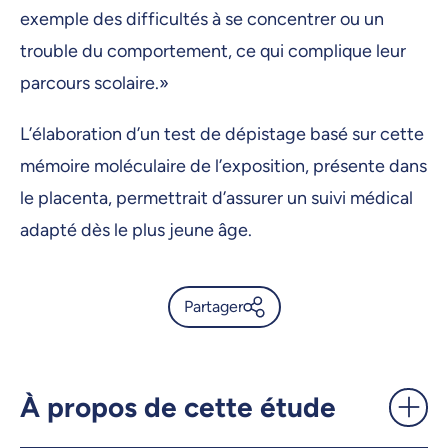
exemple des difficultés à se concentrer ou un
trouble du comportement, ce qui complique leur
parcours scolaire.»
L’élaboration d’un test de dépistage basé sur cette
mémoire moléculaire de l’exposition, présente dans
le placenta, permettrait d’assurer un suivi médical
adapté dès le plus jeune âge.
Partager
Exposition à l’alcool en tout
début de grossesse: des
effets décelables dans le
À propos de cette étude
placenta - UdeMnouvelles