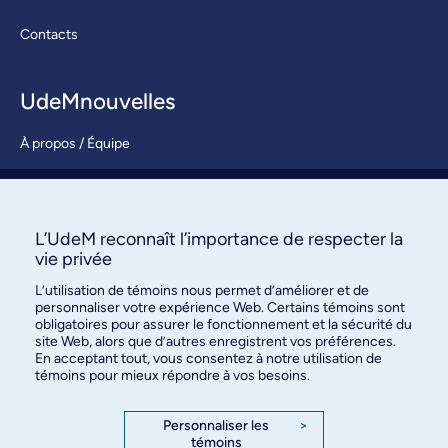
Contacts
UdeMnouvelles
À propos / Équipe
Nous joindre
S’abonner
L’UdeM reconnaît l’importance de respecter la
vie privée
L’utilisation de témoins nous permet d’améliorer et de
personnaliser votre expérience Web. Certains témoins sont
obligatoires pour assurer le fonctionnement et la sécurité du
site Web, alors que d’autres enregistrent vos préférences.
En acceptant tout, vous consentez à notre utilisation de
témoins pour mieux répondre à vos besoins.
Bureau des communications et
des relations publiques
Personnaliser les
>
témoins
3744, rue Jean-Brillant, bureau 490