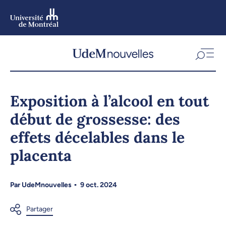
Aller
au
contenu
Aller
au
menu
Exposition à l’alcool en tout
début de grossesse: des
effets décelables dans le
placenta
Par
UdeMnouvelles
9 oct. 2024