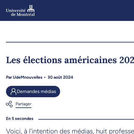
Aller
au
contenu
Aller
au
menu
Les élections américaines 202
Par
UdeMnouvelles
30 août 2024
Demandes médias
En 5 secondes
Voici, à l’intention des médias, huit profe