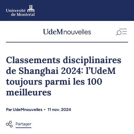
Aller
au
contenu
Aller
au
menu
Classements disciplinaires
de Shanghai 2024: l’UdeM
toujours parmi les 100
meilleures
Par
UdeMnouvelles
11 nov. 2024