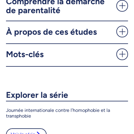
Comprendre la démarche
de parentalité
X.com
Facebook
À propos de ces études
Courriel
LinkedIn
Copier le lien
Mots-clés
Explorer la série
Journée internationale contre l’homophobie et la
transphobie