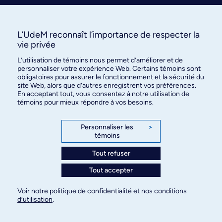
Nous joindre
S’abonner
L’UdeM reconnaît l’importance de respecter la
vie privée
L’utilisation de témoins nous permet d’améliorer et de
personnaliser votre expérience Web. Certains témoins sont
obligatoires pour assurer le fonctionnement et la sécurité du
site Web, alors que d’autres enregistrent vos préférences.
En acceptant tout, vous consentez à notre utilisation de
témoins pour mieux répondre à vos besoins.
Bureau des communications et
des relations publiques
Personnaliser les
>
témoins
3744, rue Jean-Brillant, bureau 490
Montréal (Québec) H3T 1P1
Tout refuser
Tout accepter
Confidentialité
Conditions d’utilisation
Voir notre
politique de confidentialité
et nos
conditions
Paramètres des témoins
d’utilisation
.
© Université de Montréal, 2026. Tous droits
réservés.