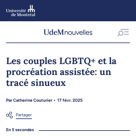
Aller
au
contenu
Aller
au
menu
Les couples LGBTQ+ et la
procréation assistée: un
tracé sinueux
Par
Catherine Couturier
17 févr. 2025
En 5 secondes