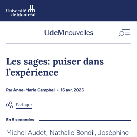
Aller
au
contenu
Aller
au
menu
Les sages: puiser dans
l’expérience
Par
Anne-Marie Campbell
16 avr. 2025
En 5 secondes
Michel Audet, Nathalie Bondil, Joséphine