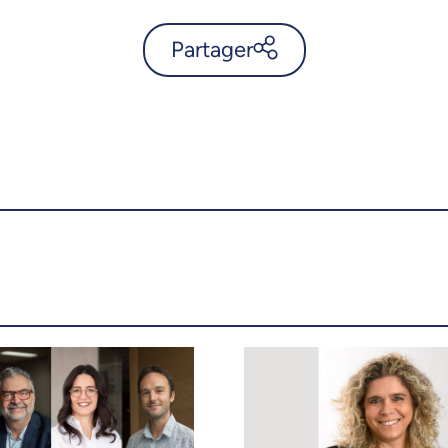
Partager
Yoshua Bengio est élu
coprésident du Panel
scientifique international
indépendant sur l’IA -
UdeMnouvelles
X.com
Facebook
Courriel
LinkedIn
Copier le lien