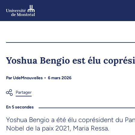
Aller
au
contenu
Aller
au
menu
Yoshua Bengio est élu coprési
Par
UdeMnouvelles
6 mars 2026
En 5 secondes
Yoshua Bengio a été élu coprésident du Panel
Nobel de la paix 2021, Maria Ressa.