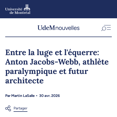
Aller
au
contenu
Aller
au
menu
Entre la luge et l'équerre:
Anton Jacobs-Webb, athlète
paralympique et futur
architecte
Par
Martin LaSalle
30 avr. 2026