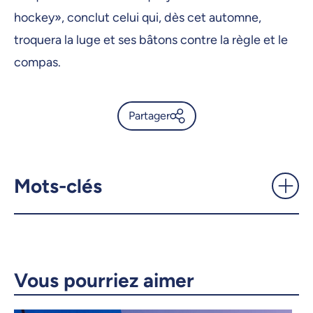
hockey», conclut celui qui, dès cet automne,
troquera la luge et ses bâtons contre la règle et le
compas.
Partager
Entre la luge et l'équerre:
Anton Jacobs-Webb, athlète
paralympique et futur
Mots-clés
architecte - UdeMnouvelles
X.com
Facebook
Courriel
LinkedIn
Vous pourriez aimer
Copier le lien