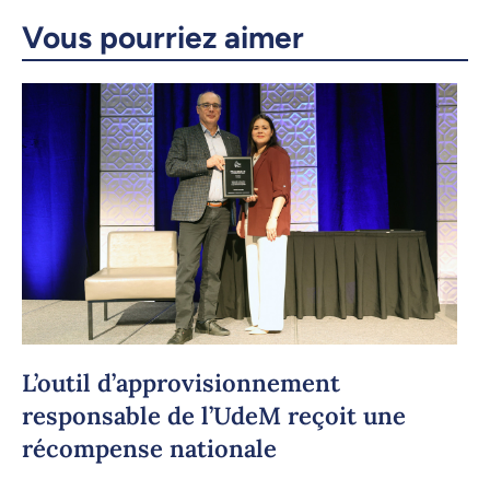
Vous pourriez aimer
Courriel
LinkedIn
Copier le lien
L’outil d’approvisionnement
responsable de l’UdeM reçoit une
récompense nationale