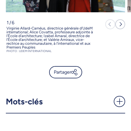
1
/
6
Virginie Allard-Caméus, directrice générale d’UdeM
international; Alice Covatta, professeure adjointe à
l’École d’architecture; Izabel Amaral, directrice de
l’École d’architecture; et Valérie Amiraux, vice-
rectrice au communautaire, à l’international et aux
Premiers Peuples
PHOTO : UDEM INTERNATIONAL
Partager
Quatre prix Coup de cœur
pour célébrer l'engagement
international de la
Mots-clés
communauté -
UdeMnouvelles
X.com
Facebook