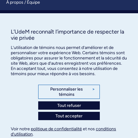
À propos / Équipe
Nous joindre
S’abonner
L’UdeM reconnaît l’importance de respecter la
vie privée
L’utilisation de témoins nous permet d’améliorer et de
personnaliser votre expérience Web. Certains témoins sont
obligatoires pour assurer le fonctionnement et la sécurité du
site Web, alors que d’autres enregistrent vos préférences.
En acceptant tout, vous consentez à notre utilisation de
témoins pour mieux répondre à vos besoins.
Bureau des communications et
des relations publiques
Personnaliser les
>
témoins
3744, rue Jean-Brillant, bureau 490
Montréal (Québec) H3T 1P1
Tout refuser
Tout accepter
Confidentialité
Conditions d’utilisation
Voir notre
politique de confidentialité
et nos
conditions
Paramètres des témoins
d’utilisation
.
© Université de Montréal, 2026. Tous droits