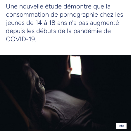
Une nouvelle étude démontre que la
consommation de pornographie chez les
jeunes de 14 à 18 ans n’a pas augmenté
depuis les débuts de la pandémie de
COVID-19.
Info