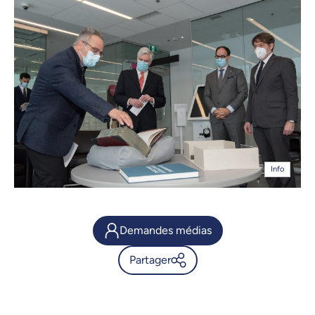
Info
Demandes médias
Partager
La Fondation Courtois verse
159 M$ à l'UdeM pour la