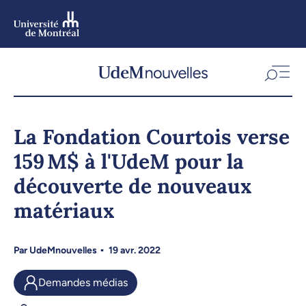
Aller
au
contenu
Aller
au
menu
La Fondation Courtois verse
159 M$ à l'UdeM pour la
découverte de nouveaux
matériaux
Par
UdeMnouvelles
19 avr. 2022
Demandes médias