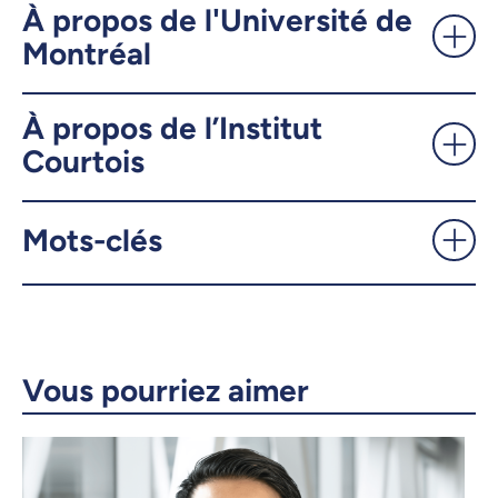
découverte de nouveaux
À propos de l'Université de
matériaux - UdeMnouvelles
Montréal
X.com
Facebook
À propos de l’Institut
Courtois
Courriel
LinkedIn
Copier le lien
Mots-clés
Vous pourriez aimer