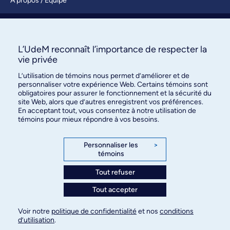
À propos / Équipe
Nous joindre
S’abonner
L’UdeM reconnaît l’importance de respecter la
vie privée
L’utilisation de témoins nous permet d’améliorer et de
personnaliser votre expérience Web. Certains témoins sont
obligatoires pour assurer le fonctionnement et la sécurité du
site Web, alors que d’autres enregistrent vos préférences.
En acceptant tout, vous consentez à notre utilisation de
témoins pour mieux répondre à vos besoins.
Bureau des communications et
des relations publiques
Personnaliser les
>
témoins
3744, rue Jean-Brillant, bureau 490
Montréal (Québec) H3T 1P1
Tout refuser
Tout accepter
Confidentialité
Conditions d’utilisation
Voir notre
politique de confidentialité
et nos
conditions
Paramètres des témoins
d’utilisation
.
© Université de Montréal, 2026. Tous droits