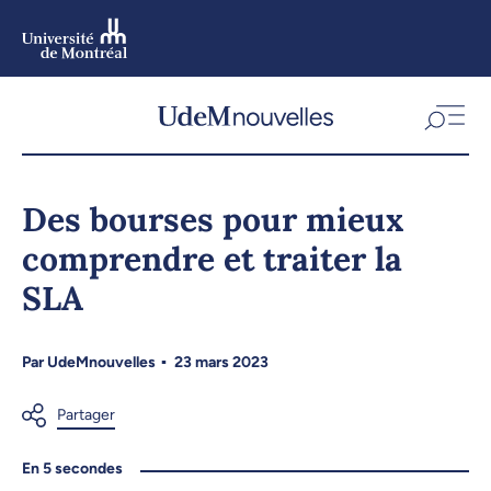
Aller
au
contenu
Aller
au
menu
Des bourses pour mieux
comprendre et traiter la
SLA
Par
UdeMnouvelles
23 mars 2023
En 5 secondes