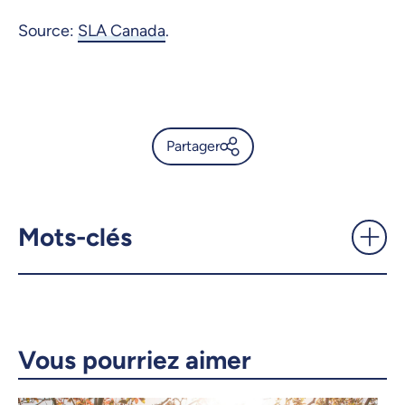
Source:
SLA Canada
.
Partager
Des bourses pour mieux
comprendre et traiter la SLA -
UdeMnouvelles
Mots-clés
X.com
Facebook
Courriel
LinkedIn
Vous pourriez aimer
Copier le lien