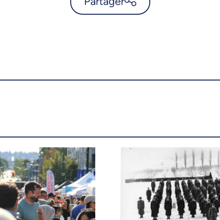
Partager
Trois professeurs de l’UdeM
rencontreront la communauté
politique - UdeMnouvelles
X.com
Facebook
Courriel
LinkedIn
Copier le lien