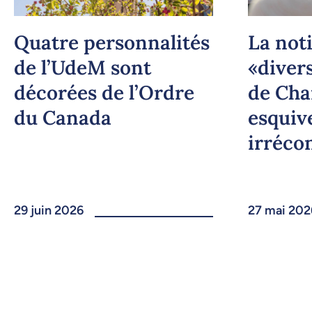
Quatre personnalités
La not
de l’UdeM sont
«diver
décorées de l’Ordre
de Cha
du Canada
esquive
irrécon
29 juin 2026
27 mai 202