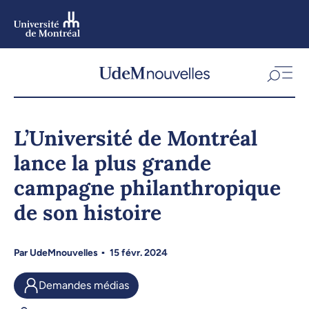
Aller
au
contenu
Aller
au
menu
L’Université de Montréal
lance la plus grande
campagne philanthropique
de son histoire
Par
UdeMnouvelles
15 févr. 2024
Demandes médias