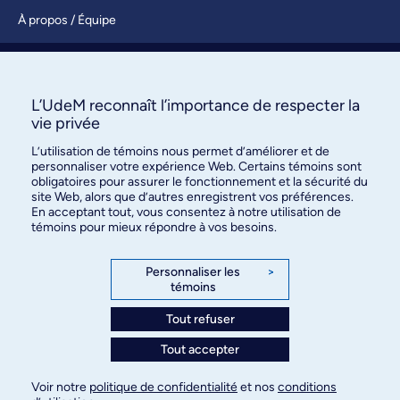
À propos / Équipe
Nous joindre
S’abonner
L’UdeM reconnaît l’importance de respecter la
vie privée
L’utilisation de témoins nous permet d’améliorer et de
personnaliser votre expérience Web. Certains témoins sont
obligatoires pour assurer le fonctionnement et la sécurité du
site Web, alors que d’autres enregistrent vos préférences.
En acceptant tout, vous consentez à notre utilisation de
témoins pour mieux répondre à vos besoins.
Bureau des communications et
des relations publiques
Personnaliser les
>
témoins
3744, rue Jean-Brillant, bureau 490
Montréal (Québec) H3T 1P1
Tout refuser
Tout accepter
Confidentialité
Conditions d’utilisation
Voir notre
politique de confidentialité
et nos
conditions
Paramètres des témoins