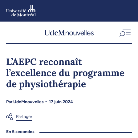
Aller
au
contenu
Aller
au
menu
L’AEPC reconnaît
l’excellence du programme
de physiothérapie
Par
UdeMnouvelles
17 juin 2024
En 5 secondes