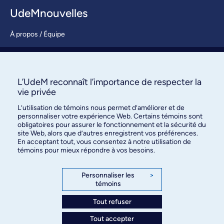
UdeMnouvelles
À propos / Équipe
Nous joindre
S’abonner
L’UdeM reconnaît l’importance de respecter la
vie privée
L’utilisation de témoins nous permet d’améliorer et de
personnaliser votre expérience Web. Certains témoins sont
obligatoires pour assurer le fonctionnement et la sécurité du
site Web, alors que d’autres enregistrent vos préférences.
En acceptant tout, vous consentez à notre utilisation de
témoins pour mieux répondre à vos besoins.
Bureau des communications et
des relations publiques
Personnaliser les
>
témoins
3744, rue Jean-Brillant, bureau 490
Montréal (Québec) H3T 1P1
Tout refuser
Tout accepter
Confidentialité