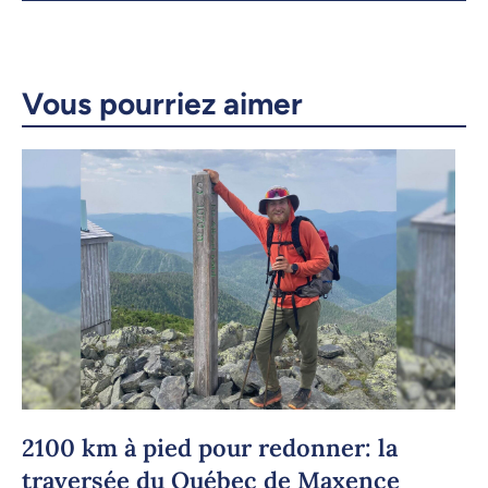
X.com
Facebook
Courriel
LinkedIn
Vous pourriez aimer
Copier le lien
2100 km à pied pour redonner: la
traversée du Québec de Maxence