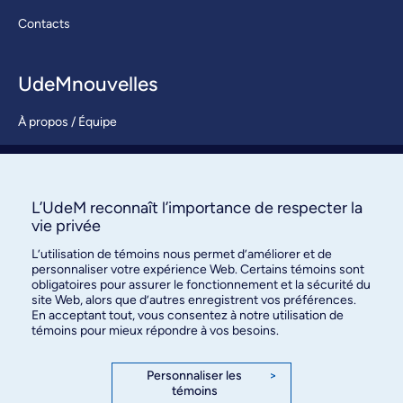
Contacts
UdeMnouvelles
À propos / Équipe
Nous joindre
S’abonner
L’UdeM reconnaît l’importance de respecter la
vie privée
L’utilisation de témoins nous permet d’améliorer et de
personnaliser votre expérience Web. Certains témoins sont
obligatoires pour assurer le fonctionnement et la sécurité du
site Web, alors que d’autres enregistrent vos préférences.
En acceptant tout, vous consentez à notre utilisation de
témoins pour mieux répondre à vos besoins.
Bureau des communications et
des relations publiques
Personnaliser les
>
témoins
3744, rue Jean-Brillant, bureau 490