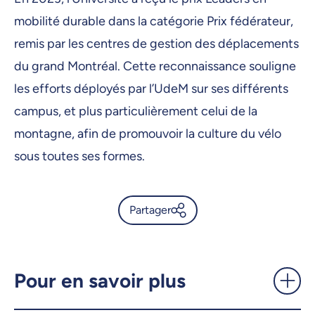
mobilité durable dans la catégorie Prix fédérateur,
remis par les centres de gestion des déplacements
du grand Montréal. Cette reconnaissance souligne
les efforts déployés par l’UdeM sur ses différents
campus, et plus particulièrement celui de la
montagne, afin de promouvoir la culture du vélo
sous toutes ses formes.
Partager
Adoptez le vélo pour la
rentrée: un moyen de
transport pratique et durable
Pour en savoir plus
- UdeMnouvelles