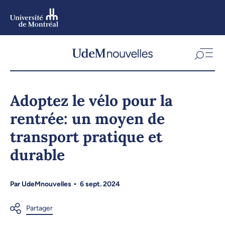
Aller
au
contenu
Aller
au
menu
Adoptez le vélo pour la
rentrée: un moyen de
transport pratique et
durable
Par
UdeMnouvelles
6 sept. 2024