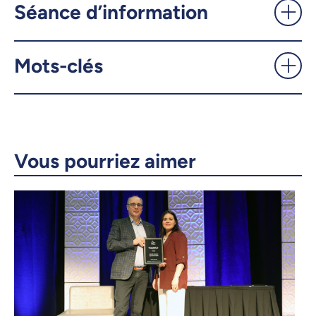
Séance d’information
UdeMnouvelles
Mots-clés
X.com
Facebook
Courriel
LinkedIn
Copier le lien
Vous pourriez aimer