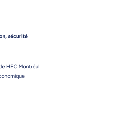
on, sécurité
s de HEC Montréal
 économique