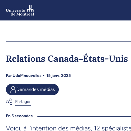
Aller
au
contenu
Aller
au
menu
Relations Canada‒États-Unis
Par
UdeMnouvelles
15 janv. 2025
Demandes médias
En 5 secondes
Voici, à l’intention des médias, 12 spécial