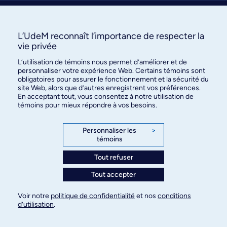
Nous joindre
S’abonner
L’UdeM reconnaît l’importance de respecter la
vie privée
L’utilisation de témoins nous permet d’améliorer et de
personnaliser votre expérience Web. Certains témoins sont
obligatoires pour assurer le fonctionnement et la sécurité du
site Web, alors que d’autres enregistrent vos préférences.
En acceptant tout, vous consentez à notre utilisation de
témoins pour mieux répondre à vos besoins.
Bureau des communications et
des relations publiques
Personnaliser les
>
témoins
3744, rue Jean-Brillant, bureau 490
Montréal (Québec) H3T 1P1
Tout refuser
Tout accepter
Confidentialité
Conditions d’utilisation
Voir notre
politique de confidentialité
et nos
conditions
Paramètres des témoins
d’utilisation
.
© Université de Montréal, 2026. Tous droits
réservés.