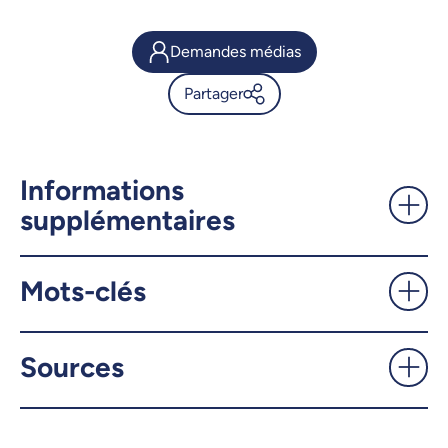
Demandes médias
Partager
Lancement du rapport
international sur la sécurité de
l'IA dirigé par Yoshua Bengio -
Informations
UdeMnouvelles
supplémentaires
X.com
Facebook
Mots-clés
Courriel
LinkedIn
Sources
Copier le lien