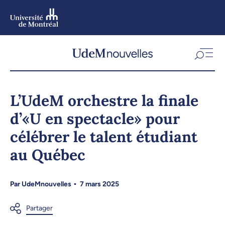
Aller
au
contenu
Aller
au
menu
L’UdeM orchestre la finale
d’«U en spectacle» pour
célébrer le talent étudiant
au Québec
Par
UdeMnouvelles
7 mars 2025