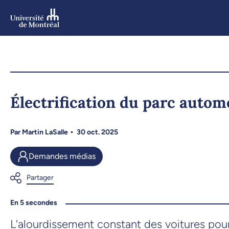
Aller
au
contenu
Aller
au
menu
Électrification du parc automo
Par
Martin LaSalle
30 oct. 2025
Demandes médias
En 5 secondes
L'alourdissement constant des voitures pourr