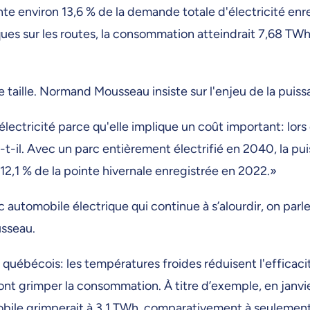
te environ 13,6 % de la demande totale d'électricité enr
ues sur les routes, la consommation atteindrait 7,68 TW
e taille. Normand Mousseau insiste sur l'enjeu de la puiss
électricité parce qu'elle implique un coût important: lor
-t-il. Avec un parc entièrement électrifié en 2040, la p
12,1 % de la pointe hivernale enregistrée en 2022.»
 automobile électrique qui continue à s’alourdir, on parl
usseau.
at québécois: les températures froides réduisent l'efficac
i font grimper la consommation. À titre d’exemple, en jan
ile grimperait à 3,1 TWh, comparativement à seulement 