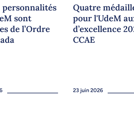
 personnalités
Quatre médaill
deM sont
pour l'UdeM au
es de l’Ordre
d’excellence 2
nada
CCAE
6
23 juin 2026