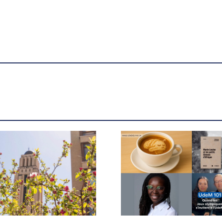
Yoshua Bengio nommé
officier de l’Ordre de l’Empire
britannique - UdeMnouvelles
X.com
Facebook
Courriel
LinkedIn
Copier le lien