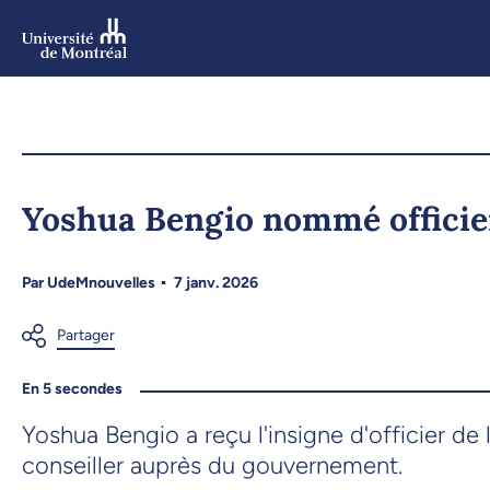
Aller
au
contenu
Aller
au
menu
Yoshua Bengio nommé officier
Par
UdeMnouvelles
7 janv. 2026
En 5 secondes
Yoshua Bengio a reçu l'insigne d'officier de
conseiller auprès du gouvernement.