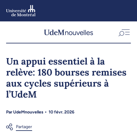
Aller
au
contenu
Aller
au
menu
Un appui essentiel à la
relève: 180 bourses remises
aux cycles supérieurs à
l’UdeM
Par
UdeMnouvelles
10 févr. 2026