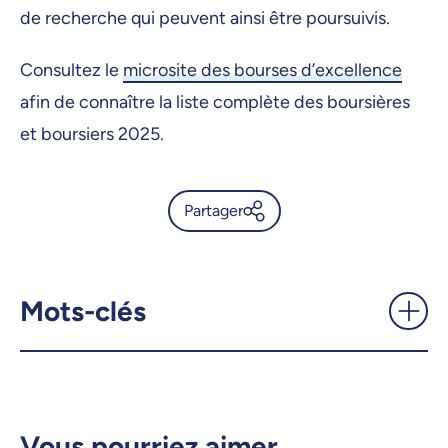
de recherche qui peuvent ainsi être poursuivis.
Consultez le
microsite des bourses d’excellence
afin de connaître la liste complète des boursières
et boursiers 2025.
Partager
Un appui essentiel à la relève:
180 bourses remises aux
cycles supérieurs à l’UdeM -
Mots-clés
UdeMnouvelles
X.com
Facebook
Courriel
LinkedIn
Vous pourriez aimer