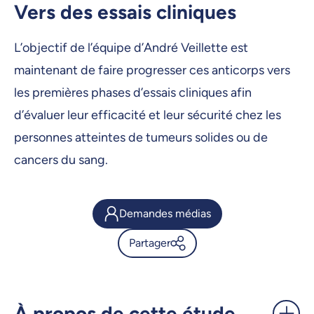
Vers des essais cliniques
L’objectif de l’équipe d’André Veillette est
maintenant de faire progresser ces anticorps vers
les premières phases d’essais cliniques afin
d’évaluer leur efficacité et leur sécurité chez les
personnes atteintes de tumeurs solides ou de
cancers du sang.
Demandes médias
Partager
Cancer: une étude perce le
mystère des traitements qui
cessent de fonctionner -
À propos de cette étude
UdeMnouvelles