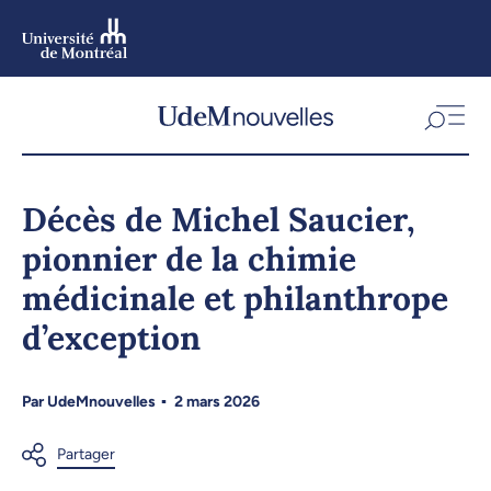
Aller
au
contenu
Aller
au
menu
Décès de Michel Saucier,
pionnier de la chimie
médicinale et philanthrope
d’exception
Par
UdeMnouvelles
2 mars 2026