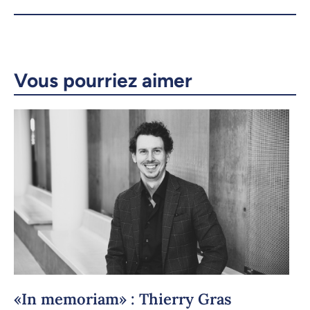
X.com
Facebook
Courriel
LinkedIn
Vous pourriez aimer
Copier le lien
«In memoriam» : Thierry Gras