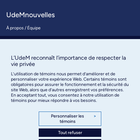
UdeMnouvelles
À propos / Équipe
Nous joindre
S’abonner
L’UdeM reconnaît l’importance de respecter la
vie privée
L’utilisation de témoins nous permet d’améliorer et de
personnaliser votre expérience Web. Certains témoins sont
obligatoires pour assurer le fonctionnement et la sécurité du
site Web, alors que d’autres enregistrent vos préférences.
En acceptant tout, vous consentez à notre utilisation de
témoins pour mieux répondre à vos besoins.
Bureau des communications et
des relations publiques
Personnaliser les
>
témoins
3744, rue Jean-Brillant, bureau 490
Montréal (Québec) H3T 1P1
Tout refuser