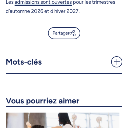
Les
admissions sont ouvertes
pour les trimestres
d’automne 2026 et d’hiver 2027.
Partager
Lancement d’un nouveau
microprogramme de 2e cycle
en études asiatiques -
Mots-clés
UdeMnouvelles
X.com
Facebook
Courriel
LinkedIn
Vous pourriez aimer
Copier le lien