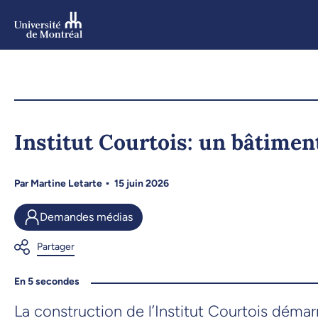
Aller
au
contenu
Aller
au
menu
Institut Courtois: un bâtiment
Par
Martine Letarte
15 juin 2026
Demandes médias
En 5 secondes
La construction de l’Institut Courtois déma