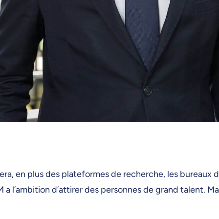
eillera, en plus des plateformes de recherche, les bureau
a l’ambition d’attirer des personnes de grand talent. Mais 