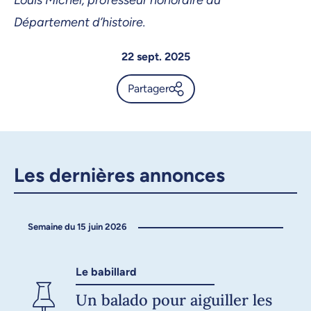
Louis Michel, professeur honoraire du
Département d’histoire.
22 sept. 2025
Partager
UdeMnouvelles, l’actualité de
l’Université de Montréal -
Annonce
Les dernières annonces
X.com
Facebook
Semaine du 15 juin 2026
Courriel
LinkedIn
Copier le lien
Le babillard
Un balado pour aiguiller les