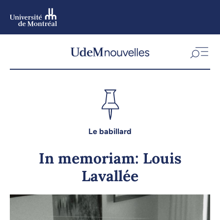
Aller
au
contenu
Aller
au
menu
Le babillard
In memoriam: Louis
Lavallée