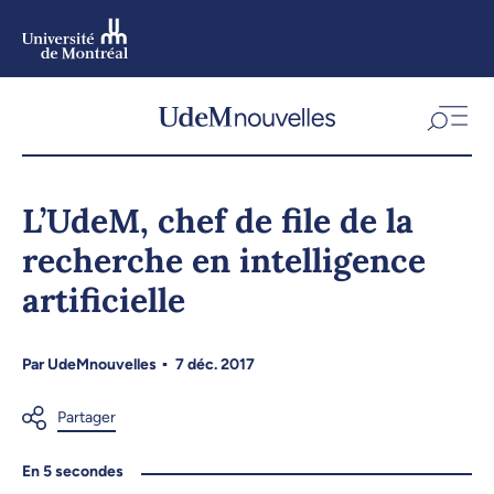
Aller
au
contenu
Aller
au
menu
L’UdeM, chef de file de la
recherche en intelligence
artificielle
Par
UdeMnouvelles
7 déc. 2017
En 5 secondes