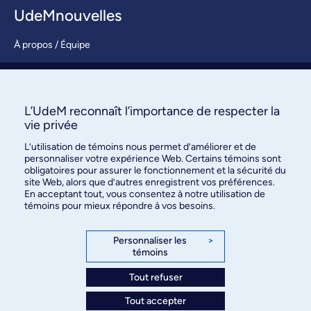
UdeMnouvelles
À propos / Équipe
Nous joindre
S’abonner
L’UdeM reconnaît l’importance de respecter la
vie privée
L’utilisation de témoins nous permet d’améliorer et de
personnaliser votre expérience Web. Certains témoins sont
obligatoires pour assurer le fonctionnement et la sécurité du
site Web, alors que d’autres enregistrent vos préférences.
En acceptant tout, vous consentez à notre utilisation de
témoins pour mieux répondre à vos besoins.
Bureau des communications et
des relations publiques
Personnaliser les
>
témoins
3744, rue Jean-Brillant, bureau 490
Montréal (Québec) H3T 1P1
Tout refuser
Tout accepter
Confidentialité