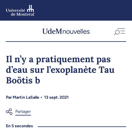
Aller
au
contenu
Aller
au
menu
Il n’y a pratiquement pas
d’eau sur l’exoplanète Tau
Boötis b
Par
Martin LaSalle
13 sept. 2021
En 5 secondes