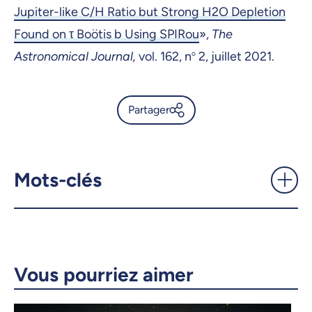
Jupiter-like C/H Ratio but Strong H2O Depletion
Found on τ Boötis b Using SPIRou
»,
The
Astronomical Journal,
vol. 162, n
o
2, juillet 2021.
Partager
Il n’y a pratiquement pas
d’eau sur l’exoplanète Tau
Boötis b - UdeMnouvelles
Mots-clés
X.com
Facebook
Courriel
LinkedIn
Vous pourriez aimer
Copier le lien