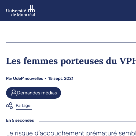
Aller
au
contenu
Aller
au
menu
Les femmes porteuses du VPH
Par
UdeMnouvelles
15 sept. 2021
Demandes médias
En 5 secondes
Le risque d’accouchement prématuré semble 