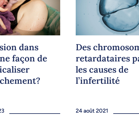
sion dans
Des chromoso
une façon de
retardataires 
caliser
les causes de
uchement?
l’infertilité
23
24 août 2021