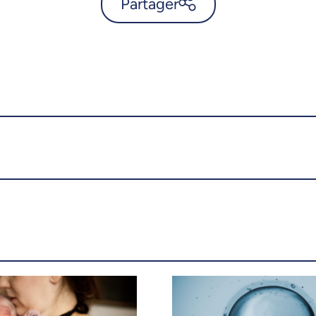
Partager
Les femmes porteuses du
VPH courent un risque élevé
d’accouchement prématuré -
UdeMnouvelles
X.com
Facebook
Courriel
LinkedIn
Copier le lien