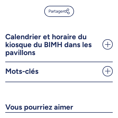
Partager
Prévenir le harcèlement, c’est
l’affaire de tous! -
UdeMnouvelles
Calendrier et horaire du
kiosque du BIMH dans les
pavillons
X.com
Facebook
Courriel
LinkedIn
Mots-clés
Copier le lien
Vous pourriez aimer