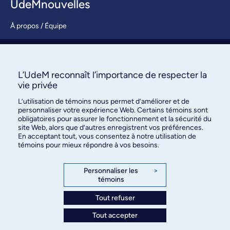
UdeMnouvelles
À propos / Équipe
Nous joindre
S’abonner
L’UdeM reconnaît l’importance de respecter la
vie privée
L’utilisation de témoins nous permet d’améliorer et de
personnaliser votre expérience Web. Certains témoins sont
obligatoires pour assurer le fonctionnement et la sécurité du
site Web, alors que d’autres enregistrent vos préférences.
En acceptant tout, vous consentez à notre utilisation de
témoins pour mieux répondre à vos besoins.
Bureau des communications et
des relations publiques
Personnaliser les
>
témoins
3744, rue Jean-Brillant, bureau 490
Montréal (Québec) H3T 1P1
Tout refuser
Tout accepter
Confidentialité