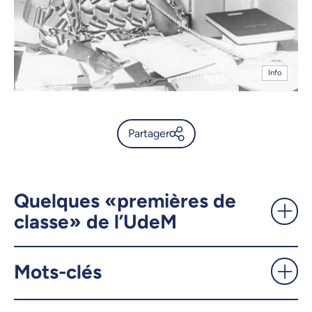
Info
Partager
L’Université au féminin: d'hier
à aujourd'hui -
UdeMnouvelles
Quelques «premières de
classe» de l’UdeM
X.com
Facebook
Mots-clés
Courriel
LinkedIn