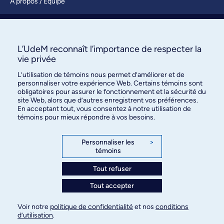
À propos / Équipe
Nous joindre
S’abonner
L’UdeM reconnaît l’importance de respecter la
vie privée
L’utilisation de témoins nous permet d’améliorer et de
personnaliser votre expérience Web. Certains témoins sont
obligatoires pour assurer le fonctionnement et la sécurité du
site Web, alors que d’autres enregistrent vos préférences.
En acceptant tout, vous consentez à notre utilisation de
témoins pour mieux répondre à vos besoins.
Bureau des communications et
des relations publiques
Personnaliser les
>
témoins
3744, rue Jean-Brillant, bureau 490
Montréal (Québec) H3T 1P1
Tout refuser
Tout accepter
Confidentialité
Conditions d’utilisation
Voir notre
politique de confidentialité
et nos
conditions
Paramètres des témoins
d’utilisation
.
© Université de Montréal, 2026. Tous droits