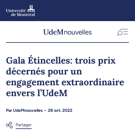
Aller
au
contenu
Aller
au
menu
Gala Étincelles: trois prix
décernés pour un
engagement extraordinaire
envers l’UdeM
Par
UdeMnouvelles
28 oct. 2022