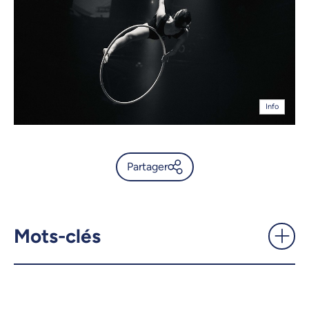
Info
Partager
Gala Étincelles: trois prix
décernés pour un
engagement extraordinaire
Mots-clés
envers l’UdeM -
UdeMnouvelles
X.com
Facebook