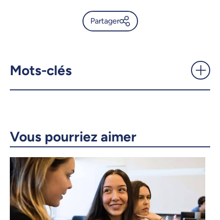
Partager
Projet pilote de mentorat
pour la relève -
UdeMnouvelles
Mots-clés
X.com
Facebook
Courriel
LinkedIn
Vous pourriez aimer
Copier le lien