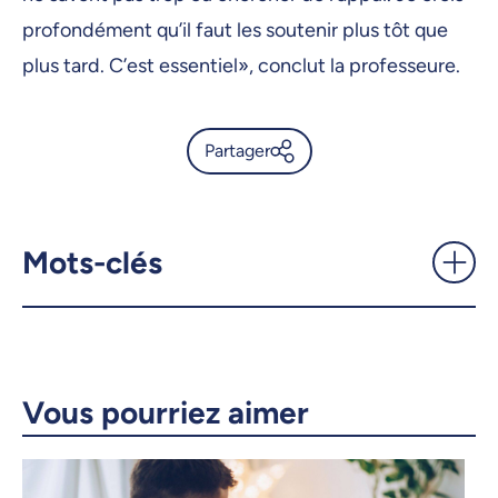
profondément qu’il faut les soutenir plus tôt que
plus tard. C’est essentiel», conclut la professeure.
Partager
Promouvoir le bien-être des
enfants immigrants -
UdeMnouvelles
Mots-clés
X.com
Facebook
Courriel
LinkedIn
Vous pourriez aimer
Copier le lien