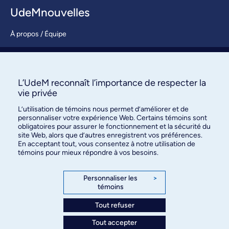
UdeMnouvelles
À propos / Équipe
Nous joindre
S’abonner
L’UdeM reconnaît l’importance de respecter la
vie privée
L’utilisation de témoins nous permet d’améliorer et de
personnaliser votre expérience Web. Certains témoins sont
obligatoires pour assurer le fonctionnement et la sécurité du
site Web, alors que d’autres enregistrent vos préférences.
En acceptant tout, vous consentez à notre utilisation de
témoins pour mieux répondre à vos besoins.
Bureau des communications et
des relations publiques
Personnaliser les
>
témoins
3744, rue Jean-Brillant, bureau 490
Montréal (Québec) H3T 1P1
Tout refuser
Tout accepter
Confidentialité