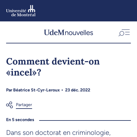
Aller
au
contenu
Aller
au
menu
Comment devient-on
«incel»?
Par
Béatrice St-Cyr-Leroux
23 déc. 2022
En 5 secondes
Dans son doctorat en criminologie,