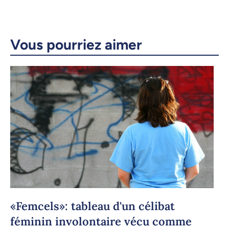
Courriel
LinkedIn
Vous pourriez aimer
Copier le lien
«Femcels»: tableau d'un célibat
féminin involontaire vécu comme