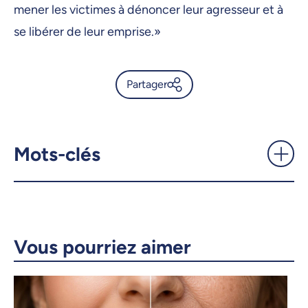
mener les victimes à dénoncer leur agresseur et à
se libérer de leur emprise.»
Partager
La pharmacie, une ressource
potentielle pour les victimes
de violence conjugale? -
Mots-clés
UdeMnouvelles
X.com
Facebook
Courriel
LinkedIn
Vous pourriez aimer
Copier le lien