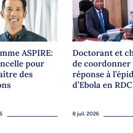
amme ASPIRE:
Doctorant et c
incelle pour
de coordonner 
aître des
réponse à l’épi
ons
d’Ebola en RDC
26
8 juil. 2026