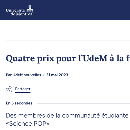
Aller
au
contenu
Aller
au
menu
Quatre prix pour l’UdeM à la 
Par
UdeMnouvelles
31 mai 2023
En 5 secondes
Des membres de la communauté étudiante de 
«Science POP».