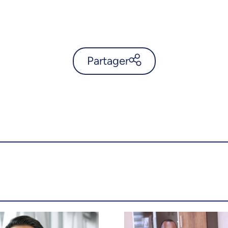
Partager
Quatre prix pour l’UdeM à la
finale provinciale de
«Science POP» -
UdeMnouvelles
X.com
Facebook
Courriel
LinkedIn
Copier le lien