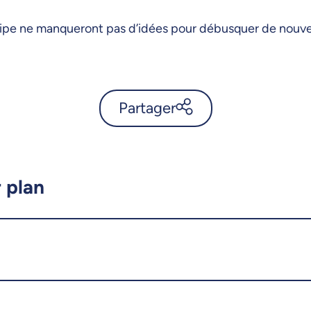
uipe ne manqueront pas d’idées pour débusquer de nouvel
Partager
Stress, dépression et…
astrocytes - UdeMnouvelles
 plan
X.com
Facebook
Courriel
LinkedIn
Copier le lien