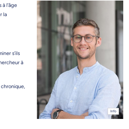
 à l’âge
 la
ner s’ils
chercheur à
 chronique,
Info