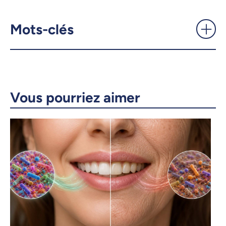
Aller à la rencontre des aînés
pour favoriser leur santé
cognitive - UdeMnouvelles
Mots-clés
X.com
Facebook
Courriel
LinkedIn
Vous pourriez aimer
Copier le lien