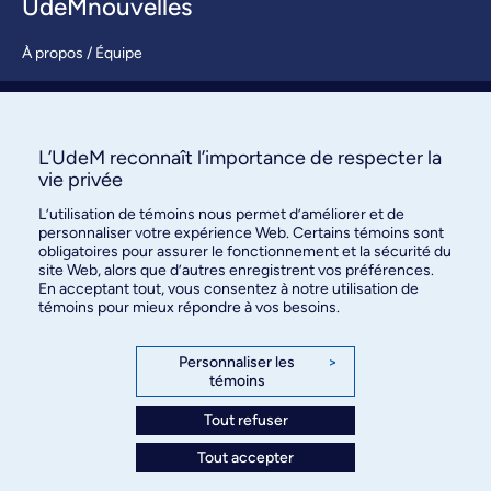
UdeMnouvelles
À propos / Équipe
Nous joindre
S’abonner
L’UdeM reconnaît l’importance de respecter la
vie privée
L’utilisation de témoins nous permet d’améliorer et de
personnaliser votre expérience Web. Certains témoins sont
obligatoires pour assurer le fonctionnement et la sécurité du
site Web, alors que d’autres enregistrent vos préférences.
En acceptant tout, vous consentez à notre utilisation de
témoins pour mieux répondre à vos besoins.
Bureau des communications et
des relations publiques
Personnaliser les
>
témoins
3744, rue Jean-Brillant, bureau 490
Montréal (Québec) H3T 1P1
Tout refuser
Tout accepter
Confidentialité
Conditions d’utilisation