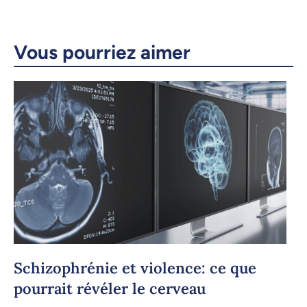
X.com
Facebook
Courriel
LinkedIn
Vous pourriez aimer
Copier le lien
Schizophrénie et violence: ce que
pourrait révéler le cerveau