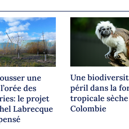
Copier le lien
Une biodiversit
pousser une
péril dans la fo
 l’orée des
tropicale sèche
ries: le projet
Colombie
hel Labrecque
pensé