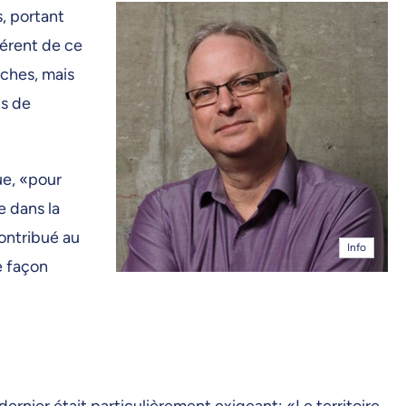
s, portant
férent de ce
rches, mais
ns de
ue, «pour
e dans la
contribué au
Info
e façon
 dernier était particulièrement exigeant: «Le territoire