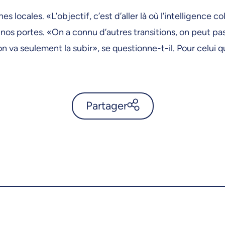
es locales. «L’objectif, c’est d’aller là où l’intelligence
 nos portes. «On a connu d’autres transitions, on peut pass
on va seulement la subir», se questionne-t-il. Pour celui q
Partager
Défi territoire: tracer le
chemin - UdeMnouvelles
X.com
Facebook
Courriel
LinkedIn