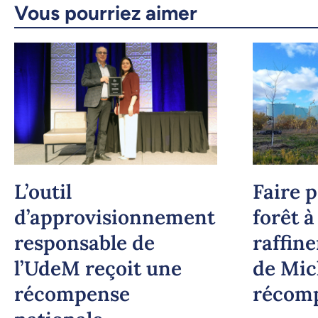
Vous pourriez aimer
L’outil
Faire 
d’approvisionnement
forêt à
responsable de
raffine
l’UdeM reçoit une
de Mic
récompense
récom