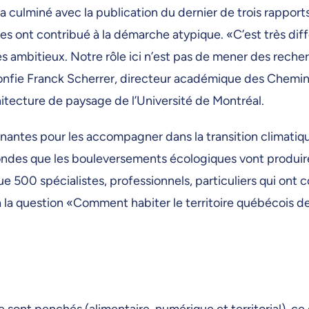
a culminé avec la publication du dernier de trois rapport
es ont contribué à la démarche atypique. «C’est très dif
rès ambitieux. Notre rôle ici n’est pas de mener des reche
onfie Franck Scherrer, directeur académique des Chemi
chitecture de paysage de l’Université de Montréal.
 prenantes pour les accompagner dans la transition climatiq
fondes que les bouleversements écologiques vont produir
e 500 spécialistes, professionnels, particuliers qui ont 
à la question «Comment habiter le territoire québécois d
e sont penchés (alimentaire, numérique et territorial), ce