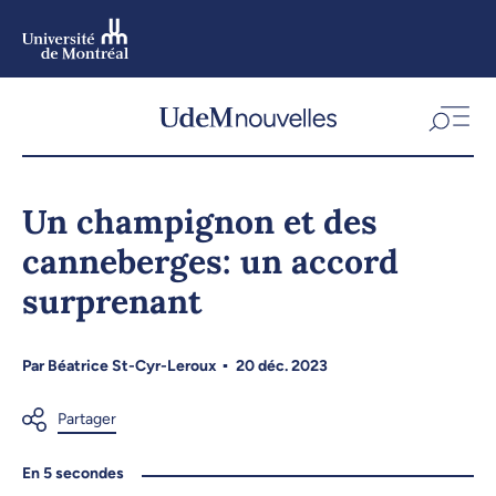
Aller
au
contenu
Aller
au
menu
Un champignon et des
canneberges: un accord
surprenant
Par
Béatrice St-Cyr-Leroux
20 déc. 2023
En 5 secondes