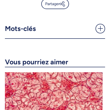
Partager
Un champignon et des
canneberges: un accord
surprenant - UdeMnouvelles
Mots-clés
X.com
Facebook
Courriel
LinkedIn
Vous pourriez aimer
Copier le lien