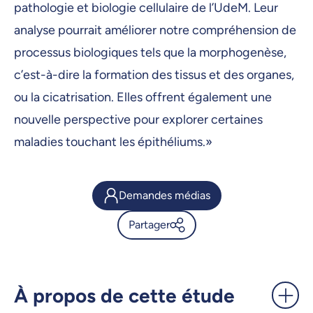
pathologie et biologie cellulaire de l’UdeM. Leur
analyse pourrait améliorer notre compréhension de
processus biologiques tels que la morphogenèse,
c’est-à-dire la formation des tissus et des organes,
ou la cicatrisation. Elles offrent également une
nouvelle perspective pour explorer certaines
maladies touchant les épithéliums.»
Demandes médias
Partager
Un «exosquelette» qui
transmet les forces
mécaniques à la surface des
À propos de cette étude
cellules - UdeMnouvelles