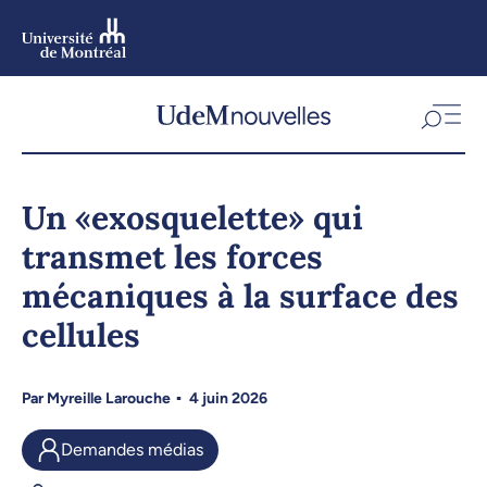
Aller
au
contenu
Aller
au
menu
Un «exosquelette» qui
transmet les forces
mécaniques à la surface des
cellules
Par
Myreille Larouche
4 juin 2026
Demandes médias