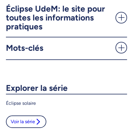
UdeMnouvelles
Éclipse UdeM: le site pour
toutes les informations
pratiques
X.com
Facebook
Courriel
LinkedIn
Mots-clés
Copier le lien
Explorer la série
Éclipse solaire
Voir la série