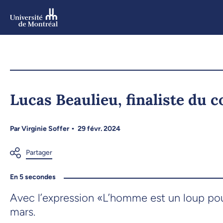
Aller
au
contenu
Aller
au
menu
Lucas Beaulieu, finaliste du c
Par
Virginie Soffer
29 févr. 2024
En 5 secondes
Avec l’expression «L’homme est un loup pou
mars.