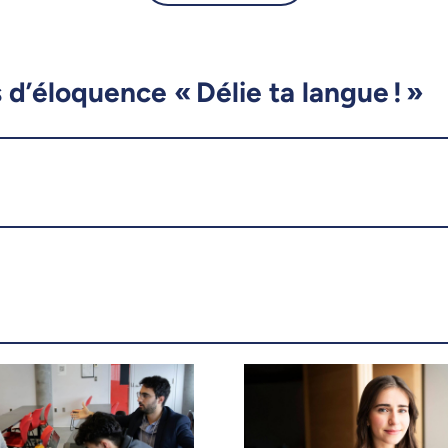
Lucas Beaulieu, finaliste du
concours « Délie ta langue ! »
- UdeMnouvelles
 d’éloquence « Délie ta langue ! »
X.com
Facebook
Courriel
LinkedIn
Copier le lien